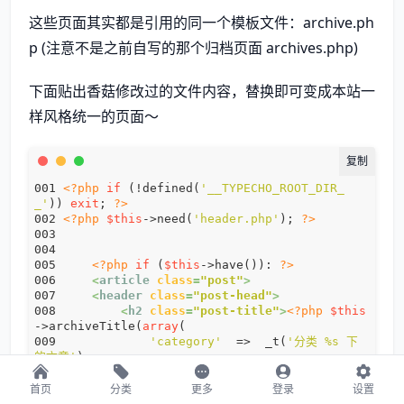
这些页面其实都是引用的同一个模板文件：archive.ph
p (注意不是之前自写的那个归档页面 archives.php)
下面贴出香菇修改过的文件内容，替换即可变成本站一
样风格统一的页面～
<?php
if
 (!defined(
'__TYPECHO_ROOT_DIR_
_'
)) 
exit
; 
?>
<?php
$this
->need(
'header.php'
); 
?>
<?php
if
 (
$this
->have()): 
?>
<
article
class
=
"post"
>
<
header
class
=
"post-head"
>
<
h2
class
=
"post-title"
>
<?php
$this
->archiveTitle(
array
'category'
  =>  _t(
'分类 %s 下
的文章'
'search'
    =>  _t(
'包含关键字 %
s 的文章'
首页
分类
更多
登录
设置
'tag'
       =>  _t(
'标签 %s 下