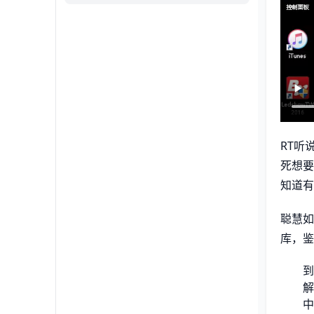
RT听
死想要
知道有
聪慧如
库，鉴
到
解
中