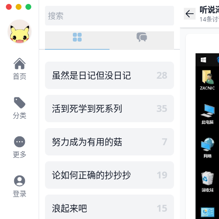
听说
搜索关键字
14条讨
28
虽然是日记但没日记
首页
35
活到死学到死系列
分类
7
努力成为有用的菇
更多
19
论如何正确的抄抄抄
登录
15
浪起来吧