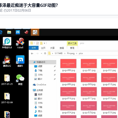
泽泽最近痴迷于大容量GIF动图？
论
2017日02月06日