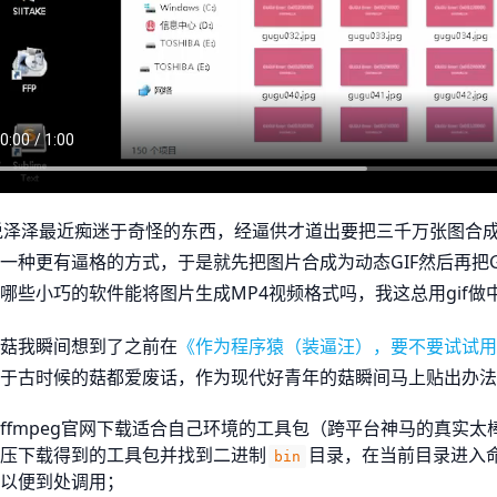
说泽泽最近痴迷于奇怪的东西，经逼供才道出要把三千万张图合
一种更有逼格的方式，于是就先把图片合成为动态GIF然后再把G
哪些小巧的软件能将图片生成MP4视频格式吗，我这总用gif做
菇我瞬间想到了之前在
《作为程序猿（装逼汪），要不要试试用代
于古时候的菇都爱废话，作为现代好青年的菇瞬间马上贴出办法
ffmpeg官网下载适合自己环境的工具包（跨平台神马的真实太
压下载得到的工具包并找到二进制
目录，在当前目录进入命
bin
以便到处调用；