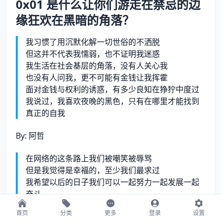
0x01 是什么让你们游走在禁忌的边
缘狂欢在黑暗的角落？
我习惯了用沉默化解一切世俗的不洒脱
但这并不代表我懦弱，也不证明我迷惑
我生活在社会基层的角落，没有人关心我
也没有人问我，更不可能有金钱让我挥霍
面对金钱与权利的诱惑，有多少良知在狰狞中度过
我说过，我喜欢夜晚的黑色，只有在哪里才能找到
真正的自我
By: 阿哲
在网络的这条路上我们被嘲笑被辱骂
但是我觉得是幸福的，至少我们最求过
我希望以后的日子我们可以一起努力一起发展一起
奋斗
可能我们不能在这个网络上一起玩一辈子，但是我
首页
分类
更多
登录
设置
希望我们能珍惜现在在一起的每一分钟