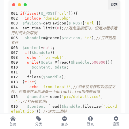
if
(
isset
(
$_POST
[
'url'
include
'domain.php'
$favicon
=getFavicon(
$_POST
[
'url'
 set_time_limit(
0
);
//避免连接超时，设定对程序运
行时间未做限制
$handdle
=@fopen(
$favicon
, 
'r'
);
//打开远程
文件
$content
=
null
if
(
$handdle
echo
'from web!'
while
(
$data
=@fread(
$handdle
,
500000
$content
.=
$data
   fclose(
$handdle
 }
else
echo
'from local!'
;
//如果没有获取到远程文
件，你需要在本地准备一个default.ico用作缺省值
$handdle
=fopen(
'pic/default.ico'
, 
'r'
);
//打开模式为r
$content
=fread(
$handdle
,filesize(
'pic/d
efault.ico'
));
//读为二进制
    fclose(
$handdle
首页
分类
更多
登录
设置
echo
 getDomain(
$_POST
[
'url'